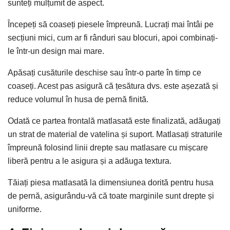
sunteți mulțumit de aspect.
Începeți să coaseți piesele împreună. Lucrați mai întâi pe
secțiuni mici, cum ar fi rânduri sau blocuri, apoi combinați-
le într-un design mai mare.
Apăsați cusăturile deschise sau într-o parte în timp ce
coaseți. Acest pas asigură că țesătura dvs. este așezată și
reduce volumul în husa de pernă finită.
Odată ce partea frontală matlasată este finalizată, adăugați
un strat de material de vatelina și suport. Matlasați straturile
împreună folosind linii drepte sau matlasare cu mișcare
liberă pentru a le asigura și a adăuga textura.
Tăiați piesa matlasată la dimensiunea dorită pentru husa
de pernă, asigurându-vă că toate marginile sunt drepte și
uniforme.