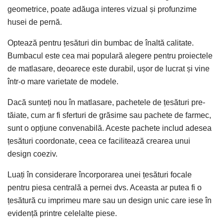
geometrice, poate adăuga interes vizual și profunzime
husei de pernă.
Optează pentru țesături din bumbac de înaltă calitate.
Bumbacul este cea mai populară alegere pentru proiectele
de matlasare, deoarece este durabil, ușor de lucrat și vine
într-o mare varietate de modele.
Dacă sunteți nou în matlasare, pachetele de țesături pre-
tăiate, cum ar fi sferturi de grăsime sau pachete de farmec,
sunt o opțiune convenabilă. Aceste pachete includ adesea
țesături coordonate, ceea ce facilitează crearea unui
design coeziv.
Luați în considerare încorporarea unei țesături focale
pentru piesa centrală a pernei dvs. Aceasta ar putea fi o
țesătură cu imprimeu mare sau un design unic care iese în
evidență printre celelalte piese.