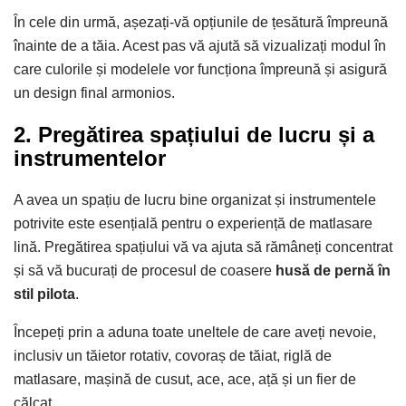
În cele din urmă, așezați-vă opțiunile de țesătură împreună
înainte de a tăia. Acest pas vă ajută să vizualizați modul în
care culorile și modelele vor funcționa împreună și asigură
un design final armonios.
2. Pregătirea spațiului de lucru și a
instrumentelor
A avea un spațiu de lucru bine organizat și instrumentele
potrivite este esențială pentru o experiență de matlasare
lină. Pregătirea spațiului vă va ajuta să rămâneți concentrat
și să vă bucurați de procesul de coasere
husă de pernă în
stil pilota
.
Începeți prin a aduna toate uneltele de care aveți nevoie,
inclusiv un tăietor rotativ, covoraș de tăiat, riglă de
matlasare, mașină de cusut, ace, ace, ață și un fier de
călcat.