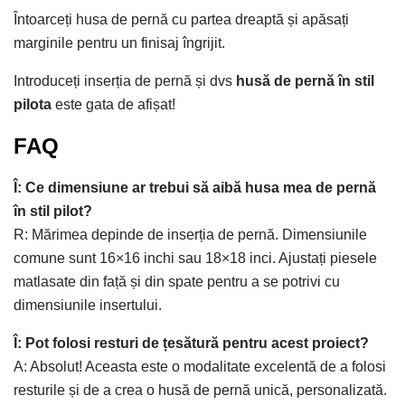
Întoarceți husa de pernă cu partea dreaptă și apăsați
marginile pentru un finisaj îngrijit.
Introduceți inserția de pernă și dvs
husă de pernă în stil
pilota
este gata de afișat!
FAQ
Î: Ce dimensiune ar trebui să aibă husa mea de pernă
în stil pilot?
R: Mărimea depinde de inserția de pernă. Dimensiunile
comune sunt 16×16 inchi sau 18×18 inci. Ajustați piesele
matlasate din față și din spate pentru a se potrivi cu
dimensiunile insertului.
Î: Pot folosi resturi de țesătură pentru acest proiect?
A: Absolut! Aceasta este o modalitate excelentă de a folosi
resturile și de a crea o husă de pernă unică, personalizată.