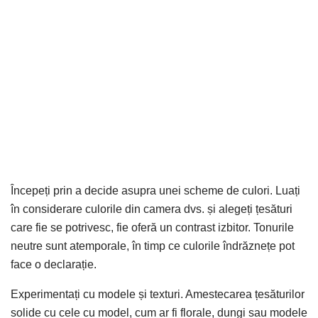
Începeți prin a decide asupra unei scheme de culori. Luați
în considerare culorile din camera dvs. și alegeți țesături
care fie se potrivesc, fie oferă un contrast izbitor. Tonurile
neutre sunt atemporale, în timp ce culorile îndrăznețe pot
face o declarație.
Experimentați cu modele și texturi. Amestecarea țesăturilor
solide cu cele cu model, cum ar fi florale, dungi sau modele