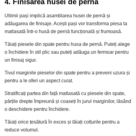
4. Finisarea husei de pernă
Ultimii pași implică asamblarea husei de pernă și
adăugarea de finisaje. Acești pași vor transforma piesa ta
matlasată într-o husă de pernă funcțională și frumoasă.
Tăiați piesele din spate pentru husa de pernă. Puteți alege
o închidere în stil plic sau puteți adăuga un fermoar pentru
un finisaj sigur.
Tivul marginile pieselor din spate pentru a preveni uzura și
pentru a le oferi un aspect curat.
Stratificați partea din față matlasată cu piesele din spate,
părțile drepte împreună și coaseți în jurul marginilor, lăsând
o deschidere pentru închidere.
Tăiați orice țesătură în exces și tăiați colțurile pentru a
reduce volumul.