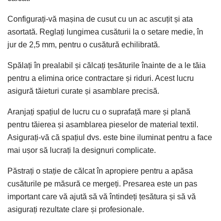
Configurați-vă mașina de cusut cu un ac ascuțit și ata
asortată. Reglați lungimea cusăturii la o setare medie, în
jur de 2,5 mm, pentru o cusătură echilibrată.
Spălați în prealabil și călcați țesăturile înainte de a le tăia
pentru a elimina orice contractare și riduri. Acest lucru
asigură tăieturi curate și asamblare precisă.
Aranjați spațiul de lucru cu o suprafață mare și plană
pentru tăierea și asamblarea pieselor de material textil.
Asigurați-vă că spațiul dvs. este bine iluminat pentru a face
mai ușor să lucrați la designuri complicate.
Păstrați o stație de călcat în apropiere pentru a apăsa
cusăturile pe măsură ce mergeți. Presarea este un pas
important care vă ajută să vă întindeți țesătura și să vă
asigurați rezultate clare și profesionale.