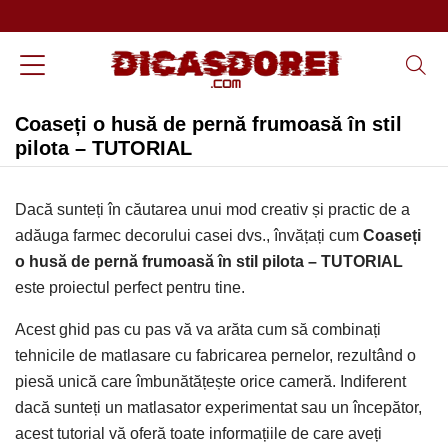
Coaseți o husă de pernă frumoasă în stil
pilota – TUTORIAL
Dacă sunteți în căutarea unui mod creativ și practic de a
adăuga farmec decorului casei dvs., învățați cum
Coaseți
o husă de pernă frumoasă în stil pilota – TUTORIAL
este proiectul perfect pentru tine.
Acest ghid pas cu pas vă va arăta cum să combinați
tehnicile de matlasare cu fabricarea pernelor, rezultând o
piesă unică care îmbunătățește orice cameră. Indiferent
dacă sunteți un matlasator experimentat sau un începător,
acest tutorial vă oferă toate informațiile de care aveți