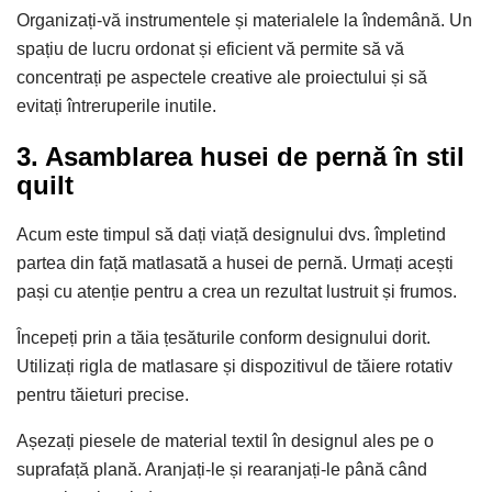
Organizați-vă instrumentele și materialele la îndemână. Un
spațiu de lucru ordonat și eficient vă permite să vă
concentrați pe aspectele creative ale proiectului și să
evitați întreruperile inutile.
3. Asamblarea husei de pernă în stil
quilt
Acum este timpul să dați viață designului dvs. împletind
partea din față matlasată a husei de pernă. Urmați acești
pași cu atenție pentru a crea un rezultat lustruit și frumos.
Începeți prin a tăia țesăturile conform designului dorit.
Utilizați rigla de matlasare și dispozitivul de tăiere rotativ
pentru tăieturi precise.
Așezați piesele de material textil în designul ales pe o
suprafață plană. Aranjați-le și rearanjați-le până când