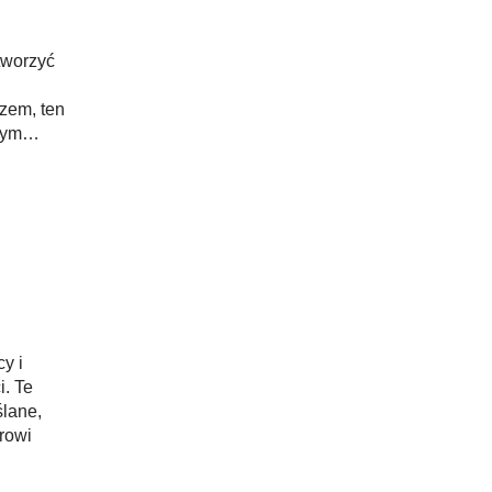
tworzyć
zem, ten
nym
y i
i. Te
ślane,
rowi