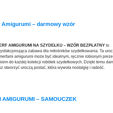
y Amigurumi – darmowy wzór
ERF AMIGURUMI NA SZYDEŁKU – WZÓR BEZPŁATNY
to
tysfakcjonująca zabawa dla miłośników szydełkowania. Ta uroc
merfami amigurumi może być idealnym, ręcznie robionym preze
kiem do każdej kolekcji robótek szydełkowych. Dzięki temu d
 stworzyć uroczą postać, która wywoła nostalgię i radość.
I AMIGURUMI – SAMOUCZEK