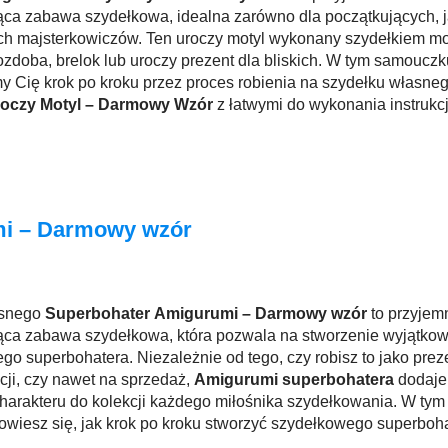
ąca zabawa szydełkowa, idealna zarówno dla początkujących, j
h majsterkowiczów. Ten uroczy motyl wykonany szydełkiem m
ozdoba, brelok lub uroczy prezent dla bliskich. W tym samouczk
 Cię krok po kroku przez proces robienia na szydełku własne
oczy Motyl – Darmowy Wzór
z łatwymi do wykonania instrukc
i – Darmowy wzór
asnego
Superbohater Amigurumi – Darmowy wzór
to przyjemn
jąca zabawa szydełkowa, która pozwala na stworzenie wyjątko
ego superbohatera. Niezależnie od tego, czy robisz to jako prez
kcji, czy nawet na sprzedaż,
Amigurumi superbohatera
dodaje
arakteru do kolekcji każdego miłośnika szydełkowania. W tym
wiesz się, jak krok po kroku stworzyć szydełkowego superboha
ały i wskazówki.