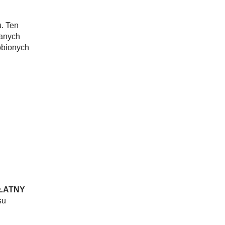
. Ten
wanych
obionych
ŁATNY
su