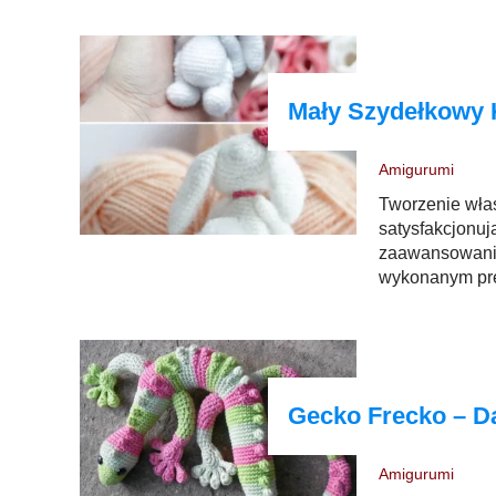
Mały Szydełkowy 
Amigurumi
Tworzenie wł
satysfakcjonu
zaawansowania
wykonanym pre
Gecko Frecko – 
Amigurumi