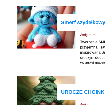
Smerf szydełkow
Amigurumi
Tworzenie
SM
przyjemna i sa
inspirowana S
uroczym dodat
wzorowi możesz
UROCZE CHOINK
Amigurumi