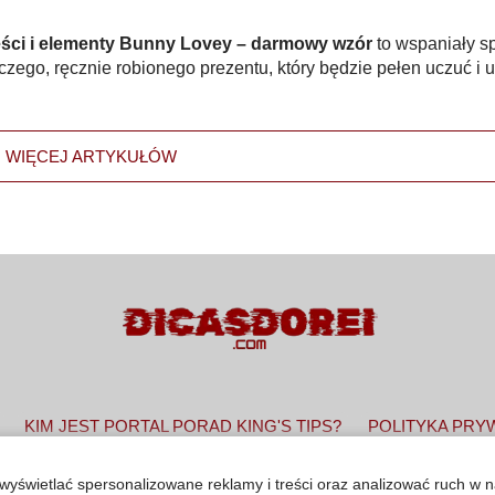
ści i elementy Bunny Lovey – darmowy wzór
to wspaniały s
czego, ręcznie robionego prezentu, który będzie pełen uczuć i u
WIĘCEJ ARTYKUŁÓW
KIM JEST PORTAL PORAD KING'S TIPS?
POLITYKA PRY
wyświetlać spersonalizowane reklamy i treści oraz analizować ruch w n
 2022 - 2025. Wskazówki od Króla. Wszelkie prawa zastrzeżon