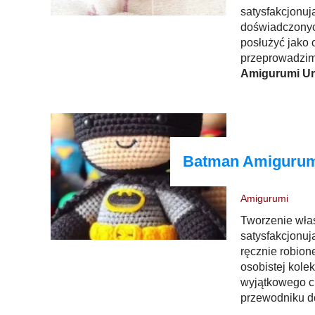
satysfakcjonuj
doświadczonyc
posłużyć jako 
przeprowadzimy
Amigurumi Ur
Batman Amigurum
Amigurumi
Tworzenie wł
satysfakcjonu
ręcznie robion
osobistej kole
wyjątkowego ch
przewodniku do
poznasz materi