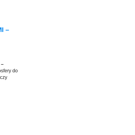
I –
 –
sfery do
 czy