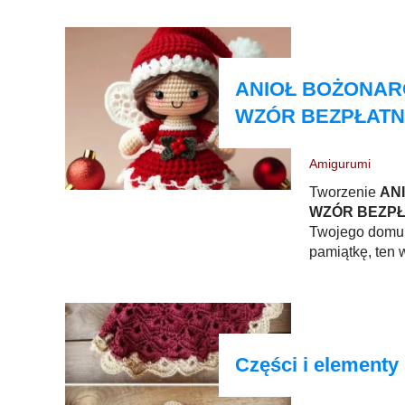
ANIOŁ BOŻONAR
WZÓR BEZPŁAT
Amigurumi
Tworzenie
AN
WZÓR BEZP
Twojego domu. 
pamiątkę, ten w
Części i element