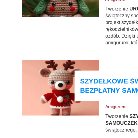
Tworzenie
UR
świąteczny sp
projekt szydeł
rękodzielników
ozdób. Dzięki
amigurumi, któ
dekoracyjny.
SZYDEŁKOWE ŚW
BEZPŁATNY SA
Amigurumi
Tworzenie
SZ
SAMOUCZEK
świątecznego.