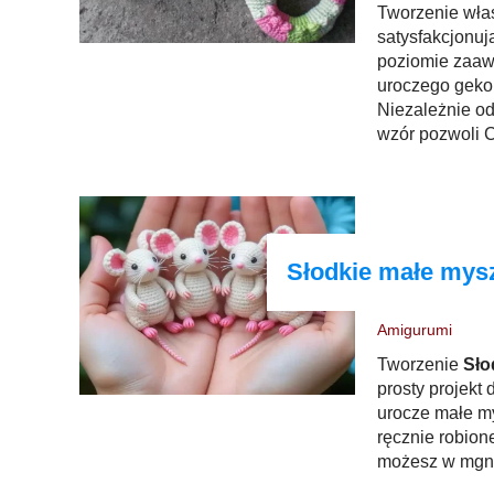
Tworzenie wł
satysfakcjonu
poziomie zaaw
uroczego gekon
Niezależnie od
wzór pozwoli C
prezentem lub
Słodkie małe mys
Amigurumi
Tworzenie
Sło
prosty projekt
urocze małe my
ręcznie robion
możesz w mgni