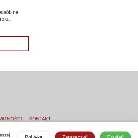
posób na
roku.
WATNOŚCI
KONTAKT
aszej
e.
Polityka
Zaprzeczyć
Przyjąć