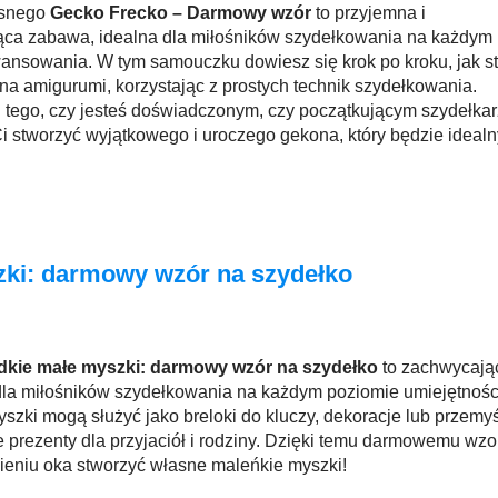
asnego
Gecko Frecko – Darmowy wzór
to przyjemna i
jąca zabawa, idealna dla miłośników szydełkowania na każdym
ansowania. W tym samouczku dowiesz się krok po kroku, jak s
a amigurumi, korzystając z prostych technik szydełkowania.
 tego, czy jesteś doświadczonym, czy początkującym szydełkar
i stworzyć wyjątkowego i uroczego gekona, który będzie ideal
 ozdobą.
zki: darmowy wzór na szydełko
dkie małe myszki: darmowy wzór na szydełko
to zachwycając
 dla miłośników szydełkowania na każdym poziomie umiejętnośc
szki mogą służyć jako breloki do kluczy, dekoracje lub przemy
e prezenty dla przyjaciół i rodziny. Dzięki temu darmowemu wzo
eniu oka stworzyć własne maleńkie myszki!