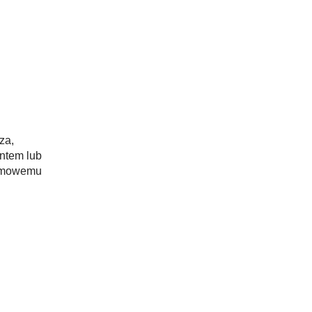
za,
ntem lub
armowemu