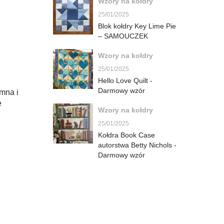
Wzory na kołdry
25/01/2025
Blok kołdry Key Lime Pie
– SAMOUCZEK
Wzory na kołdry
25/01/2025
Hello Love Quilt -
Darmowy wzór
emna i
e
Wzory na kołdry
25/01/2025
Kołdra Book Case
autorstwa Betty Nichols -
Darmowy wzór