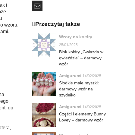
ak i
oże
u
Przeczytaj także
go wzoru.
jami.
Wzory na kołdry
25/01/2025
Blok kołdry „Gwiazda w
gwieździe” – darmowy
wzór
Amigurumi
14/02/2025
Słodkie małe myszki:
darmowy wzór na
a i
szydełko
wego,
Amigurumi
14/02/2025
ent, do
Części i elementy Bunny
Lovey – darmowy wzór
tera,