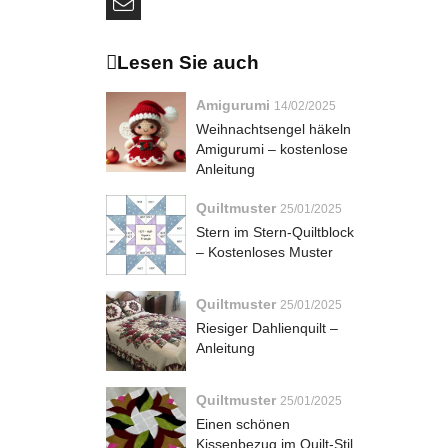
Lesen Sie auch
Amigurumi
14/02/2025
Weihnachtsengel häkeln
Amigurumi – kostenlose
Anleitung
Quiltmuster
25/01/2025
Stern im Stern-Quiltblock
– Kostenloses Muster
Quiltmuster
25/01/2025
Riesiger Dahlienquilt –
Anleitung
Quiltmuster
25/01/2025
Einen schönen
Kissenbezug im Quilt-Stil