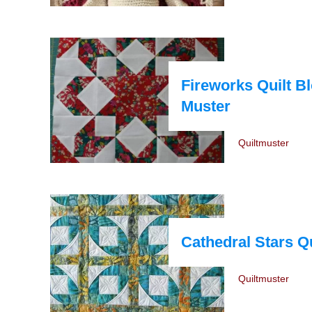
Fireworks Quilt 
Muster
Quiltmuster
Cathedral Stars Q
Quiltmuster