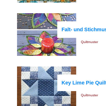
Falt- und Stichmus
Quiltmuster
Key Lime Pie Qui
Quiltmuster