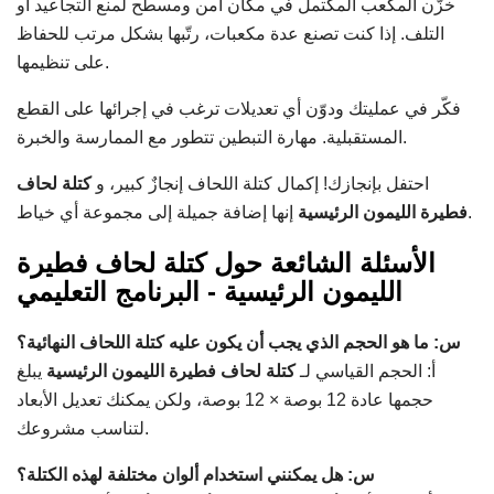
خزّن المكعب المكتمل في مكان آمن ومسطح لمنع التجاعيد أو
التلف. إذا كنت تصنع عدة مكعبات، رتّبها بشكل مرتب للحفاظ
على تنظيمها.
فكّر في عمليتك ودوّن أي تعديلات ترغب في إجرائها على القطع
المستقبلية. مهارة التبطين تتطور مع الممارسة والخبرة.
احتفل بإنجازك! إكمال كتلة اللحاف إنجازٌ كبير، و
كتلة لحاف
إنها إضافة جميلة إلى مجموعة أي خياط.
فطيرة الليمون الرئيسية
الأسئلة الشائعة حول كتلة لحاف فطيرة
الليمون الرئيسية - البرنامج التعليمي
س: ما هو الحجم الذي يجب أن يكون عليه كتلة اللحاف النهائية؟
أ: الحجم القياسي لـ
كتلة لحاف فطيرة الليمون الرئيسية
يبلغ
حجمها عادة 12 بوصة × 12 بوصة، ولكن يمكنك تعديل الأبعاد
لتناسب مشروعك.
س: هل يمكنني استخدام ألوان مختلفة لهذه الكتلة؟