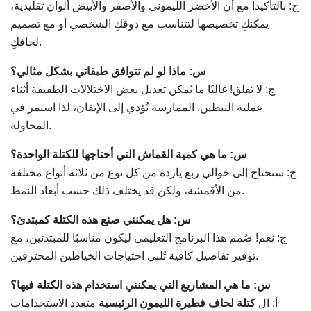
ج: بالتأكيد! مع أن الأخضر الليموني والأصفر والأبيض ألوان تقليدية،
يمكنكِ تخصيصها لتتناسب مع ذوقكِ الشخصي أو مع تصميم
لحافكِ.
س: ماذا لو لم تتوافق طبقاتي بشكل مثالي؟
ج: لا تقلق! غالبًا ما يُمكن تعديل بعض الاختلالات الطفيفة أثناء
عملية التبطين. الممارسة تُؤدي إلى الإتقان، لذا استمر في
المحاولة.
س: ما هي كمية القماش التي أحتاجها للكتلة الواحدة؟
ج: ستحتاج إلى حوالي ربع ياردة من كل نوع من ثلاثة أنواع مختلفة
من الأقمشة، ولكن قد يختلف ذلك حسب أبعاد النمط.
س: هل يمكنني صنع هذه الكتلة كمبتدئ؟
ج: نعم! صُمم هذا البرنامج التعليمي ليكون مناسبًا للمبتدئين، مع
توفير تفاصيل كافية تُلبي احتياجات الخياطين المحترفين.
س: ما هي المشاريع التي يمكنني استخدام هذه الكتلة فيها؟
أ: ال
كتلة لحاف فطيرة الليمون الرئيسية
متعدد الاستخدامات