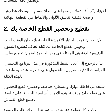
وتضمن دقة القياسات.
أخيرًا، رتّب أقمشةك بوضعها على سطح مستوٍ. سيمنحك هذا رؤية
واضحة لكيفية تناسق الألوان والأنماط في القطعة النهائية.
2. تقطيع وتحضير القطع الخاصة بك
الآن بعد أن قمت باختيار الأقمشة الخاصة بك، حان الوقت لقص
وتجهيز القطع الخاصة بك
كتلة لحاف فطيرة الليمون
الدقة هي المفتاح في هذه الخطوة لضمان تجميع سلس.
الرئيسية
ابدأ بالرجوع إلى أبعاد النمط المذكورة في هذا البرنامج التعليمي.
القياسات الدقيقة ضرورية للحصول على خطوط هندسية واضحة
لهذه الكتلة.
استخدمي قاطعًا دوارًا، ومسطرة خياطة، وحصيرة قطع للحصول
على قطع حادة ودقيقة. هذه الأدوات أساسية للحفاظ على تناسق
جميع قطع القماش.
حدّدي كل قطعة عند قصّها. ستساعدكِ الملاحظات اللاصقة