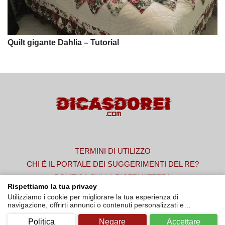
Quilt gigante Dahlia – Tutorial
TERMINI DI UTILIZZO
CHI È IL PORTALE DEI SUGGERIMENTI DEL RE?
POLITICA SULLA RISERVATEZZA
Rispettiamo la tua privacy
CONTATTO
Utilizziamo i cookie per migliorare la tua esperienza di
navigazione, offrirti annunci o contenuti personalizzati e
analizzare il nostro traffico. Facendo clic
Accettare
, acconsenti al
© 2022 - 2025. Consigli dal Re. Tutti i diritti riservati
nostro utilizzo dei cookie.
Politica
Negare
Accettare