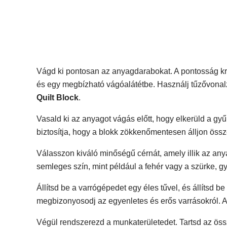
Vágd ki pontosan az anyagdarabokat. A pontosság kri
és egy megbízható vágóalátétbe. Használj tűzővonal
Quilt Block
.
Vasald ki az anyagot vágás előtt, hogy elkerüld a g
biztosítja, hogy a blokk zökkenőmentesen álljon össz
Válasszon kiváló minőségű cérnát, amely illik az anya
semleges szín, mint például a fehér vagy a szürke, gy
Állítsd be a varrógépedet egy éles tűvel, és állítsd 
megbizonyosodj az egyenletes és erős varrásokról. 
Végül rendszerezd a munkaterületedet. Tartsd az öss