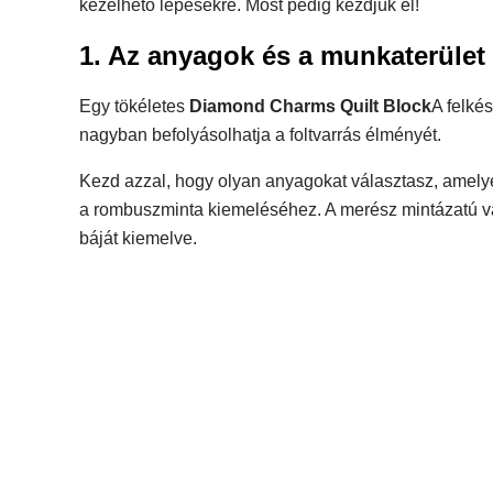
kezelhető lépésekre. Most pedig kezdjük el!
1. Az anyagok és a munkaterület 
Egy tökéletes
Diamond Charms Quilt Block
A felké
nagyban befolyásolhatja a foltvarrás élményét.
Kezd azzal, hogy olyan anyagokat választasz, amely
a rombuszminta kiemeléséhez. A merész mintázatú va
báját kiemelve.