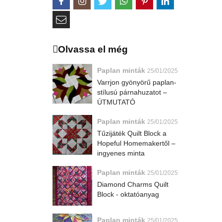
Olvassa el még
Paplan minták
25/01/2025
Varrjon gyönyörű paplan-
stílusú párnahuzatot –
ÚTMUTATÓ
Paplan minták
25/01/2025
Tűzijáték Quilt Block a
Hopeful Homemakertől –
ingyenes minta
Paplan minták
25/01/2025
Diamond Charms Quilt
Block - oktatóanyag
Paplan minták
25/01/2025