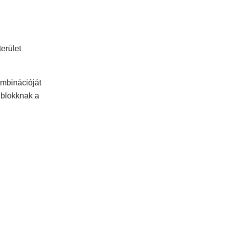
erület
ombinációját
 blokknak a