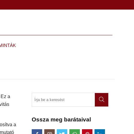
MINTÁK
 Ez a
vitás
Ossza meg barátaival
tosítva a
tmutató