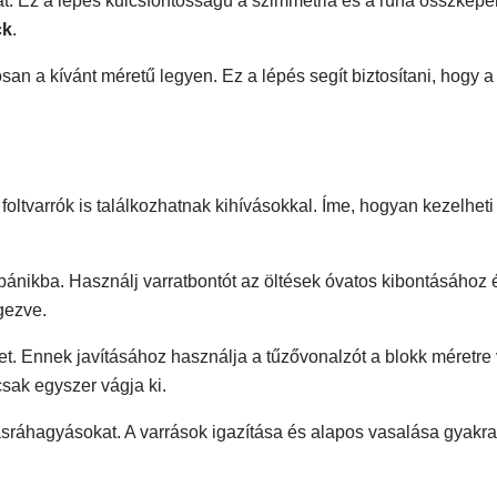
kat. Ez a lépés kulcsfontosságú a szimmetria és a ruha összkép
ck
.
tosan a kívánt méretű legyen. Ez a lépés segít biztosítani, hogy a
t foltvarrók is találkozhatnak kihívásokkal. Íme, hogyan kezelheti
pánikba. Használj varratbontót az öltések óvatos kibontásához 
gezve.
t. Ennek javításához használja a tűzővonalzót a blokk méretre
sak egyszer vágja ki.
rásráhagyásokat. A varrások igazítása és alapos vasalása gyakr