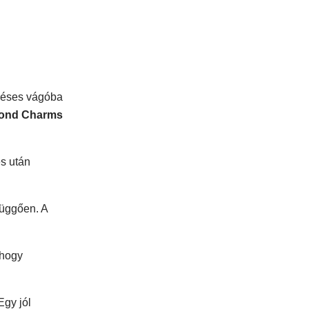
rkéses vágóba
ond Charms
és után
függően. A
 hogy
Egy jól