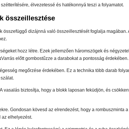
 szétterítésére, élvezetessé és hatékonnyá teszi a folyamatot.
 összeillesztése
k összefüggő dizájnná való összeillesztését foglalja magában. A
hez.
ységeket hozz létre. Ezek jellemzően háromszögek és négyzete
k
Varrás előtt gombostűzze a darabokat a pontosság érdekében.
ségesség megőrzése érdekében. Ez a technika több darab foly
 szálat.
. A vasalás biztosítja, hogy a blokk laposan feküdjön, és csökken
ekre. Gondosan kövesd az elrendezést, hogy a rombuszminta a 
d az elhelyezést.