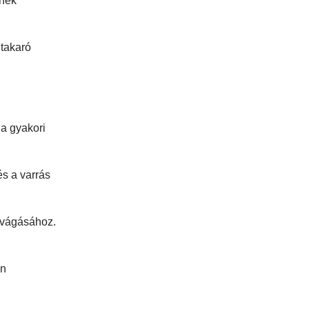
ének
 takaró
 a gyakori
és a varrás
 vágásához.
an