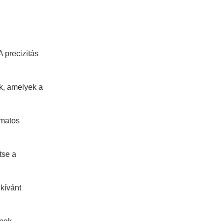
 precizitás
k, amelyek a
amatos
tse a
kívánt