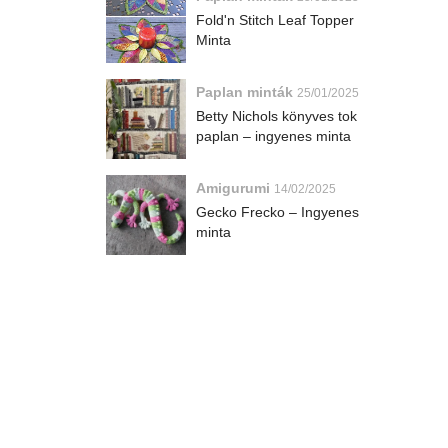
Fold'n Stitch Leaf Topper
Minta
Paplan minták
25/01/2025
Betty Nichols könyves tok
paplan – ingyenes minta
Amigurumi
14/02/2025
Gecko Frecko – Ingyenes
minta