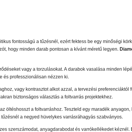
tikus fontosságú a tűzésnél, ezért fektess be egy minőségi kö
zót, hogy minden darab pontosan a kívánt méretű legyen.
Diam
yűrődéseket vagy a torzulásokat. A darabok vasalása minden lép
e és professzionálisan nézzen ki.
ghoz, vagy kontrasztot alkot azzal, a tervezési preferenciáktól 
akran biztonságos választás a foltvarrás projektekhez.
be az öltéshosszt a foltvarráshoz. Teszteld egy maradék anyagon,
A tűzésnél a negyed hüvelykes varrásráhagyás szabványos.
zes szerszámodat, anyagdarabodat és varrókellékedet kéznél. 