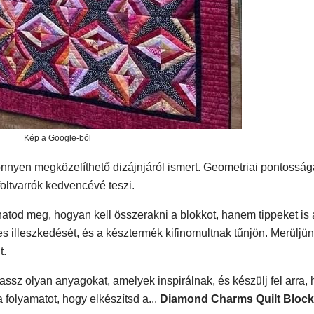
Kép a Google-ból
nnyen megközelíthető dizájnjáról ismert. Geometriai pontosság
ltvarrók kedvencévé teszi.
hatod meg, hogyan kell összerakni a blokkot, hanem tippeket is 
s illeszkedését, és a késztermék kifinomultnak tűnjön. Merüljün
t.
ssz olyan anyagokat, amelyek inspirálnak, és készülj fel arra, 
a folyamatot, hogy elkészítsd a...
Diamond Charms Quilt Block