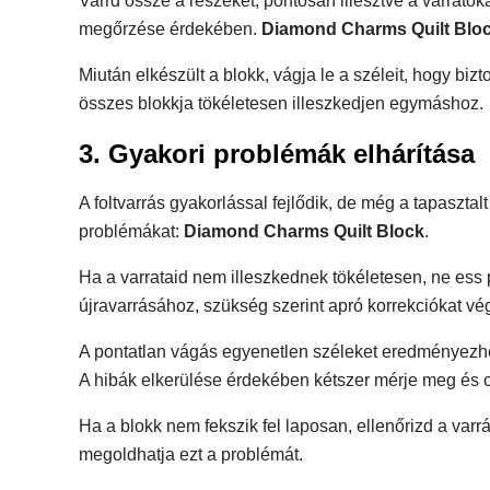
Varrd össze a részeket, pontosan illesztve a varrato
megőrzése érdekében.
Diamond Charms Quilt Blo
Miután elkészült a blokk, vágja le a széleit, hogy biz
összes blokkja tökéletesen illeszkedjen egymáshoz.
3. Gyakori problémák elhárítása
A foltvarrás gyakorlással fejlődik, de még a tapasztal
problémákat:
Diamond Charms Quilt Block
.
Ha a varrataid nem illeszkednek tökéletesen, ne ess 
újravarrásához, szükség szerint apró korrekciókat vé
A pontatlan vágás egyenetlen széleket eredményezhe
A hibák elkerülése érdekében kétszer mérje meg és c
Ha a blokk nem fekszik fel laposan, ellenőrizd a var
megoldhatja ezt a problémát.