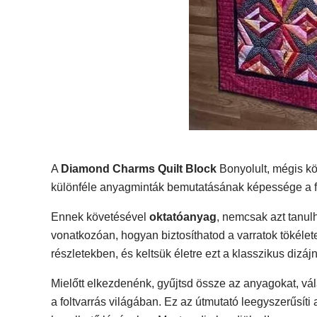
A
Diamond Charms Quilt Block
Bonyolult, mégis kö
különféle anyagminták bemutatásának képessége a fo
Ennek követésével
oktatóanyag
, nemcsak azt tanul
vonatkozóan, hogyan biztosíthatod a varratok tökélete
részletekben, és keltsük életre ezt a klasszikus dizájn
Mielőtt elkezdenénk, gyűjtsd össze az anyagokat, vála
a foltvarrás világában. Ez az útmutató leegyszerűsíti 