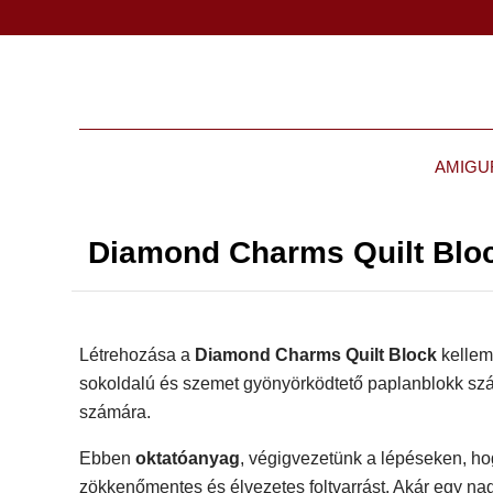
AMIGU
Diamond Charms Quilt Bloc
Létrehozása a
Diamond Charms Quilt Block
kelleme
sokoldalú és szemet gyönyörködtető paplanblokk szám
számára.
Ebben
oktatóanyag
, végigvezetünk a lépéseken, ho
zökkenőmentes és élvezetes foltvarrást. Akár egy nag