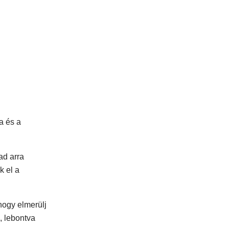
a és a
ad arra
k el a
hogy elmerülj
, lebontva