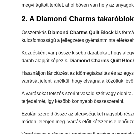
megvilágított terület, ahol bőven van hely az anyagok
2. A Diamond Charms takaróblokk
Összerakás
Diamond Charms Quilt Block
kis formá
kulcsfontosságú a jellegzetes gyémántminta elérésé
Kezdésként varrj össze kisebb darabokat, hogy aleg
darab alapját képezik.
Diamond Charms Quilt Bloc
Használjon láncfűzést az időmegtakarítás és az egy
varrását jelenti anélkül, hogy elvágná a közöttük lévő
A varrásokat tetszés szerint vasald szét vagy oldalra
terjedelmét, így később könnyebb összeszerelni.
Ezután szereld össze az alegységeket nagyobb rész
módon jelenjen meg. Varrás előtt kétszer is ellenőriz