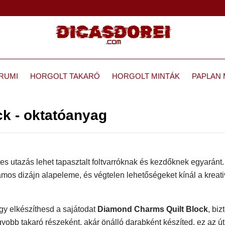
RUMI
HORGOLT TAKARÓ
HORGOLT MINTÁK
PAPLAN 
k - oktatóanyag
s utazás lehet tapasztalt foltvarróknak és kezdőknek egyaránt.
os dizájn alapeleme, és végtelen lehetőségeket kínál a kreati
gy elkészíthesd a sajátodat
Diamond Charms Quilt Block
, biz
yobb takaró részeként, akár önálló darabként készíted, ez az ú